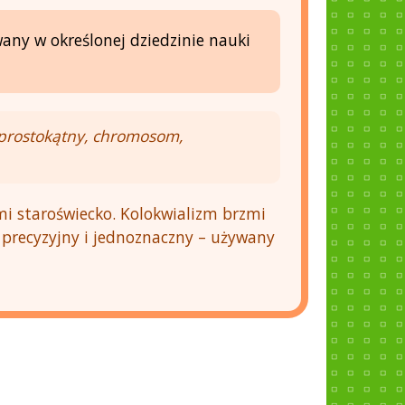
any w określonej dziedzinie nauki
 prostokątny, chromosom,
i staroświecko. Kolokwializm brzmi
 precyzyjny i jednoznaczny – używany