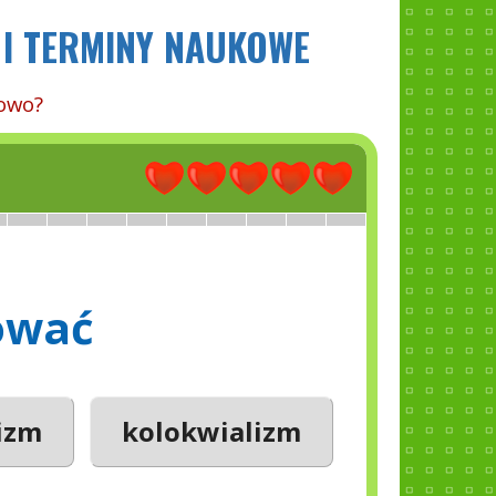
 I TERMINY NAUKOWE
łowo?
ować
izm
kolokwializm