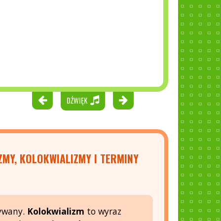
DŹWIĘK
ZMY, KOLOKWIALIZMY I TERMINY
żywany.
Kolokwializm
to wyraz