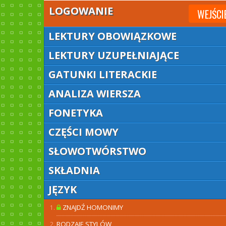
LOGOWANIE
WEJŚCI
LEKTURY OBOWIĄZKOWE
LEKTURY UZUPEŁNIAJĄCE
GATUNKI LITERACKIE
ANALIZA WIERSZA
FONETYKA
CZĘŚCI MOWY
SŁOWOTWÓRSTWO
SKŁADNIA
JĘZYK
ZNAJDŹ HOMONIMY
RODZAJE STYLÓW