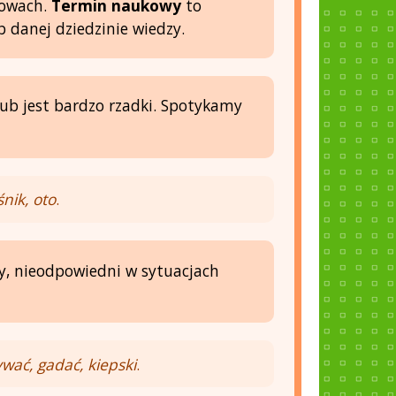
mowach.
Termin naukowy
to
 danej dziedzinie wiedzy.
 lub jest bardzo rzadki. Spotykamy
śnik, oto
.
, nieodpowiedni w sytuacjach
wać, gadać, kiepski
.