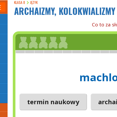
KLASA 8
JĘZYK
E
ARCHAIZMY, KOLOKWIALIZMY
Co to za s
machl
termin naukowy
archa