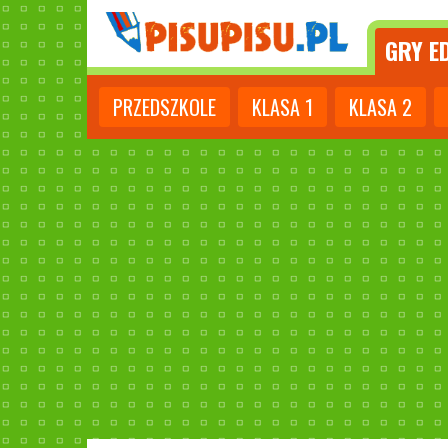
GRY
ED
PRZEDSZKOLE
KLASA
1
KLASA
2