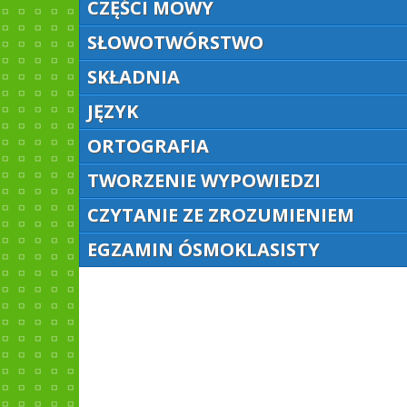
CZĘŚCI MOWY
SŁOWOTWÓRSTWO
SKŁADNIA
JĘZYK
ORTOGRAFIA
TWORZENIE WYPOWIEDZI
CZYTANIE ZE ZROZUMIENIEM
EGZAMIN ÓSMOKLASISTY