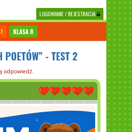
LOGOWANIE
/ REJESTRACJA
7
KLASA
8
 POETÓW” - TEST 2
ą odpowiedź.