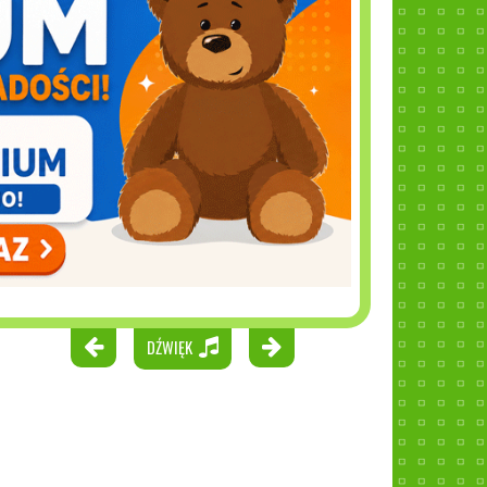
DŹWIĘK