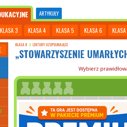
UKACYJNE
ARTYKUŁY
KLASA
3
KLASA
4
KLASA
5
KLASA
6
KLASA
KLASA 8
LEKTURY UZUPEŁNIAJĄCE
E
„STOWARZYSZENIE UMARŁYCH
Wybierz prawidłow
2