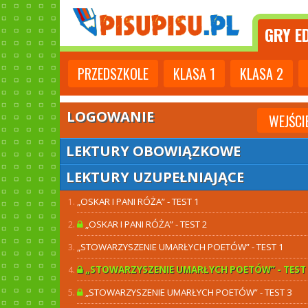
GRY
ED
PRZEDSZKOLE
KLASA
1
KLASA
2
LOGOWANIE
WEJŚCI
LEKTURY OBOWIĄZKOWE
LEKTURY UZUPEŁNIAJĄCE
„OSKAR I PANI RÓŻA” - TEST 1
„OSKAR I PANI RÓŻA” - TEST 2
„STOWARZYSZENIE UMARŁYCH POETÓW” - TEST 1
„STOWARZYSZENIE UMARŁYCH POETÓW” - TEST 
„STOWARZYSZENIE UMARŁYCH POETÓW” - TEST 3