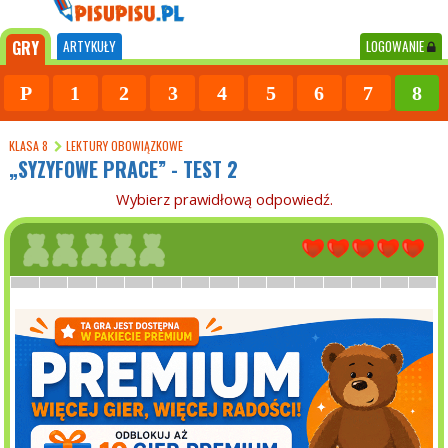
GRY
ARTYKUŁY
LOGOWANIE
P
1
2
3
4
5
6
7
8
KLASA 8
LEKTURY OBOWIĄZKOWE
„SYZYFOWE PRACE” - TEST 2
Wybierz prawidłową odpowiedź.