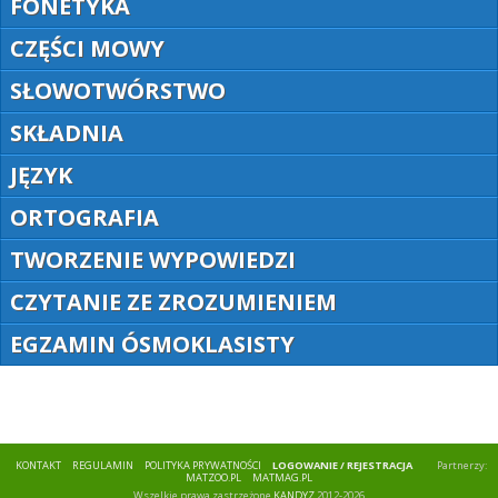
FONETYKA
CZĘŚCI MOWY
SŁOWOTWÓRSTWO
SKŁADNIA
JĘZYK
ORTOGRAFIA
TWORZENIE WYPOWIEDZI
CZYTANIE ZE ZROZUMIENIEM
EGZAMIN ÓSMOKLASISTY
KONTAKT
REGULAMIN
POLITYKA PRYWATNOŚCI
LOGOWANIE / REJESTRACJA
Partnerzy:
MATZOO.PL
MATMAG.PL
Wszelkie prawa zastrzeżone
KANDYZ
2012-2026