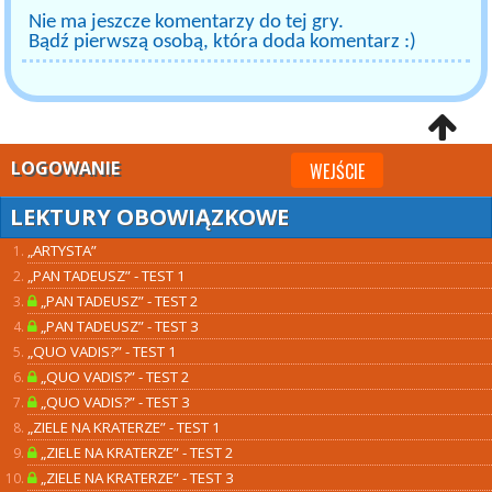
Nie ma jeszcze komentarzy do tej gry.
Bądź pierwszą osobą, która doda komentarz :)
LOGOWANIE
WEJŚCIE
LEKTURY OBOWIĄZKOWE
„ARTYSTA”
„PAN TADEUSZ” - TEST 1
„PAN TADEUSZ” - TEST 2
„PAN TADEUSZ” - TEST 3
„QUO VADIS?” - TEST 1
„QUO VADIS?” - TEST 2
„QUO VADIS?” - TEST 3
„ZIELE NA KRATERZE” - TEST 1
„ZIELE NA KRATERZE” - TEST 2
„ZIELE NA KRATERZE” - TEST 3