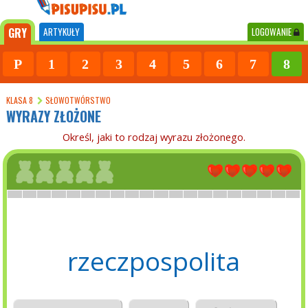
GRY
ARTYKUŁY
LOGOWANIE
P
1
2
3
4
5
6
7
8
KLASA 8
SŁOWOTWÓRSTWO
WYRAZY ZŁOŻONE
Określ, jaki to rodzaj wyrazu złożonego.
rzeczpospolita