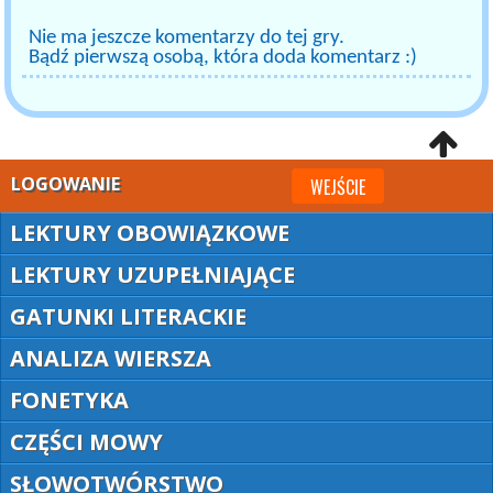
Nie ma jeszcze komentarzy do tej gry.
Bądź pierwszą osobą, która doda komentarz :)
LOGOWANIE
WEJŚCIE
LEKTURY OBOWIĄZKOWE
LEKTURY UZUPEŁNIAJĄCE
GATUNKI LITERACKIE
ANALIZA WIERSZA
FONETYKA
CZĘŚCI MOWY
SŁOWOTWÓRSTWO