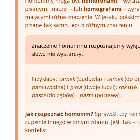
Homonimy mogą być
homofonami
– wyraza
pisanymi inaczej – lub
homografami
– wyra
mającymi różne znaczenie. W języku polski
pisane tak samo, lecz o różnym znaczeniu.
Znaczenie homonimu rozpoznajemy wyłąc
słowo nie wystarczy.
Przykłady:
zamek
(budowla) i
zamek
(do dr
para
(wodna) i
para
(dwoje ludzi);
rok
(rok 
pasta
(do zębów) i
pasta
(potrawa).
Jak rozpoznać homonim?
Sprawdź, czy ten
zupełnie innego w innym zdaniu. Jeśli tak –
kontekst.