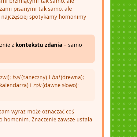
mi brzmiącymi tak samo, ale
zami pisanymi tak samo, ale
m najczęściej spotykamy homonimy
znie z
kontekstu zdania
– samo
zwi);
bal
(taneczny) i
bal
(drewna);
kalendarza) i
rok
(dawne słowo);
 sam wyraz może oznaczać coś
 to homonim. Znaczenie zawsze ustala