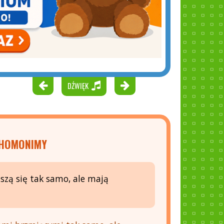
DŹWIĘK
 HOMONIMY
szą się tak samo, ale mają