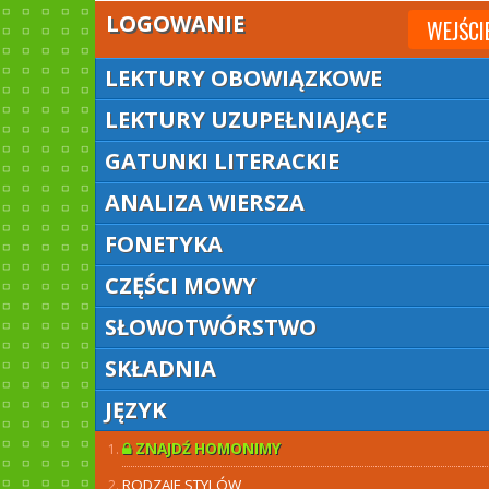
LOGOWANIE
WEJŚCI
LEKTURY OBOWIĄZKOWE
LEKTURY UZUPEŁNIAJĄCE
GATUNKI LITERACKIE
ANALIZA WIERSZA
FONETYKA
CZĘŚCI MOWY
SŁOWOTWÓRSTWO
SKŁADNIA
JĘZYK
ZNAJDŹ HOMONIMY
RODZAJE STYLÓW