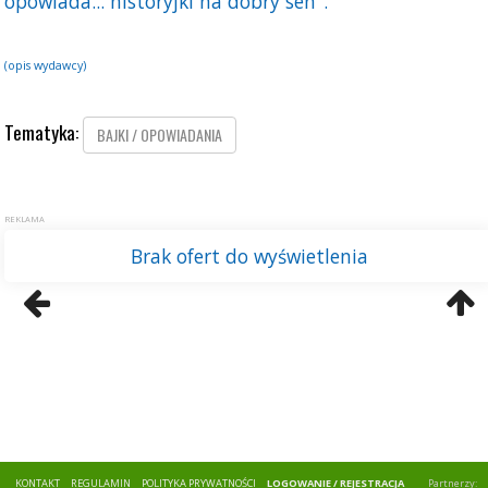
opowiada... historyjki na dobry sen".
(opis wydawcy)
Tematyka:
BAJKI / OPOWIADANIA
KONTAKT
REGULAMIN
POLITYKA PRYWATNOŚCI
LOGOWANIE / REJESTRACJA
Partnerzy: