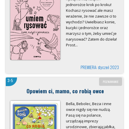
jednorożce krok po kroku!
Kochasz rysować ale masz
wrażenie, że nie zawsze ci to
wychodzi? Uwielbiasz konie,
kucyki i jednorożce oraz
marzysz o tym, żeby umieć je
narysować? Zatem do dzieła!
Prost...
PREMIERA: styczeń 2023
3-5
POZNAWANIE
Opowiem ci, mamo, co robią owce
Bella, Bebolec, Beza i inne
owce nigdy się nie nudzą.
Pasą się na polance,
urządzają imprezy
urodzinowe, zbierają jabłka,