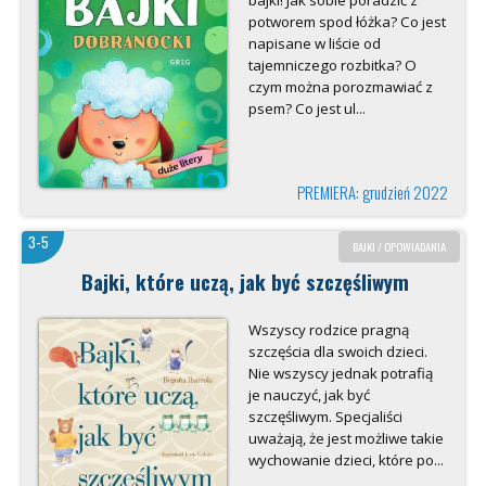
bajki! Jak sobie poradzić z
potworem spod łóżka? Co jest
napisane w liście od
tajemniczego rozbitka? O
czym można porozmawiać z
psem? Co jest ul...
PREMIERA: grudzień 2022
3-5
BAJKI / OPOWIADANIA
Bajki, które uczą, jak być szczęśliwym
Wszyscy rodzice pragną
szczęścia dla swoich dzieci.
Nie wszyscy jednak potrafią
je nauczyć, jak być
szczęśliwym. Specjaliści
uważają, że jest możliwe takie
wycho­wanie dzieci, które po...