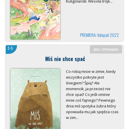
Kuligolandii. Wesoła trójk...
PREMIERA: listopad 2022
3-5
BAJKI / OPOWIADANIA
Miś nie chce spać
Co robią misie w zimie, kiedy
wszystko pokryte jest
śniegiem? Śpią? Ale
momencik, ja przecież nie
chce spać! Co jeśli ominie
mnie coś fajnego? Pewnego
dnia miś spotyka żubra który
opowiada mu jak spędza czas
w zim...