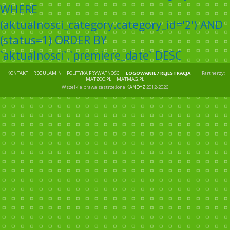
WHERE
(aktualnosci_category.category_id='2') AND
(status=1) ORDER BY
`aktualnosci`.`premiere_date` DESC
KONTAKT
REGULAMIN
POLITYKA PRYWATNOŚCI
LOGOWANIE / REJESTRACJA
Partnerzy:
MATZOO.PL
MATMAG.PL
Wszelkie prawa zastrzeżone
KANDYZ
2012-2026