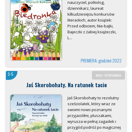
nauczyciel, politolog,
dziennikarz, laureat
kilkudziesięciu konkursów
literackich, autor książek:
Przed odbiciem, Nie-bajki,
Bajeczki z żabiej książeczki,
L...
PREMIERA: grudzień 2022
3-5
BAJKI / OPOWIADANIA
Jaś Skorobohaty. Na ratunek tacie
Jaś Skorobohaty to rezolutny
sześciolatek, który wraz ze
swoimi nowo poznanymi
przyjaciółmi, pluszakami,
wyrusza w pełną zagadek i
przygód podróż po magicznej