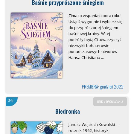
Baśnie przyprószone śniegiem
Zima to wspaniała pora roku!
Usiądź wygodnie i wybierz się
do przyprószonej śniegiem
baśniowej krainy. W tej
podróży będą Ci towarzyszyć
niezwykli bohaterowie
ponadczasowych utworów
Hansa Christiana ...
PREMIERA: grudzień 2022
3-5
BAJKI / OPOWIADANIA
Biedronka
Janusz Wojciech Kowalski –
rocznik 1962, historyk,