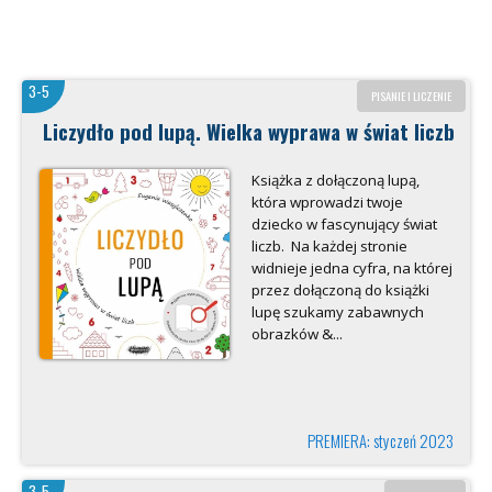
3-5
PISANIE I LICZENIE
Liczydło pod lupą. Wielka wyprawa w świat liczb
Książka z dołączoną lupą,
która wprowadzi twoje
dziecko w fascynujący świat
liczb. Na każdej stronie
widnieje jedna cyfra, na której
przez dołączoną do książki
lupę szukamy zabawnych
obrazków &...
PREMIERA: styczeń 2023
3-5