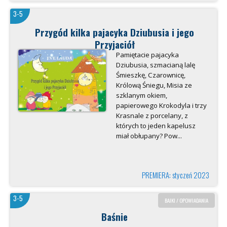
3-5
Przygód kilka pajacyka Dziubusia i jego
Przyjaciół
Pamiętacie pajacyka
Dziubusia, szmacianą lalę
Śmieszkę, Czarownicę,
Królową Śniegu, Misia ze
szklanym okiem,
papierowego Krokodyla i trzy
Krasnale z porcelany, z
których to jeden kapelusz
miał obłupany? Pow...
PREMIERA: styczeń 2023
3-5
BAJKI / OPOWIADANIA
Baśnie