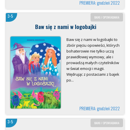
PREMIERA: grudzień 2022
3-5
BAJKI / OPOWIADANIA
Baw się z nami w logobajki
Baw się z nami w logobajki to
zbiór pięciu opowieści, których
bohaterowie nie tylko uczą
prawidłowej wymowy, ale i
prowadzą małych czytelników
w świat emocji i magii.
Wędrując z postaciami z bajek
po...
PREMIERA: grudzień 2022
3-5
BAJKI / OPOWIADANIA