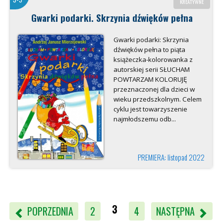
KREATYWNE
Gwarki podarki. Skrzynia dźwięków pełna
Gwarki podarki: Skrzynia
dźwięków pełna to piąta
książeczka-kolorowanka z
autorskiej serii SŁUCHAM
POWTARZAM KOLORUJĘ
przeznaczonej dla dzieci w
wieku przedszkolnym. Celem
cyklu jest towarzyszenie
najmłodszemu odb...
PREMIERA: listopad 2022
3
POPRZEDNIA
2
4
NASTĘPNA