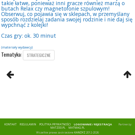
takie łatwe, ponieważ inni gracze również marzą o
butach Relax czy magnetofonie szpulowym!
Obserwuj, co pojawia się w sklepach, w przemyślany
sposób rozdzielaj zadania swojej rodzinie i nie daj się
wypchnąć z kolejki!
Czas gry: ok. 30 minut
(materiały wydawcy)
Tematyka:
STRATEGICZNE
KONTAKT
REGULAMIN
POLITYKA PRYWATNOŚCI
LOGOWANIE / REJESTRACJA
Partnerzy:
MATZOO.PL
MATMAG.PL
Wszelkie prawa zastrzeżone
KANDYZ
2012-2026