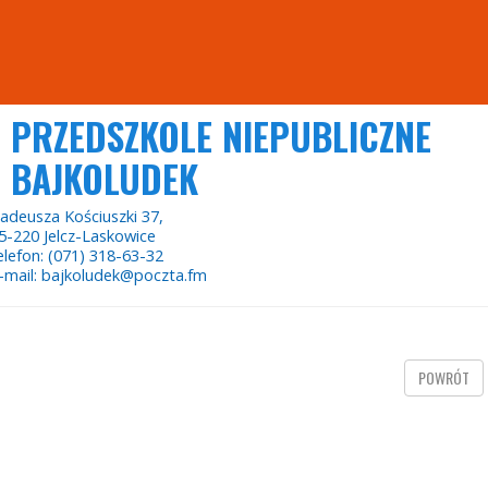
PRZEDSZKOLE NIEPUBLICZNE
BAJKOLUDEK
adeusza Kościuszki 37,
5-220 Jelcz-Laskowice
elefon: (071) 318-63-32
-mail: bajkoludek@poczta.fm
POWRÓT