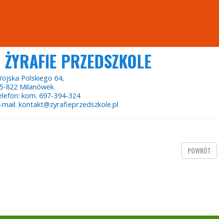
ŻYRAFIE PRZEDSZKOLE
ojska Polskiego 64,
5-822 Milanówek
elefon: kom. 697-394-324
-mail: kontakt@zyrafieprzedszkole.pl
POWRÓT