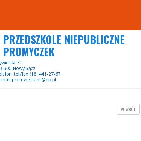
PRZEDSZKOLE NIEPUBLICZNE
PROMYCZEK
ywiecka 72,
3-300 Nowy Sącz
elefon: tel./fax (18) 441-27-67
-mail: promyczek_ns@op.pl
POWRÓT