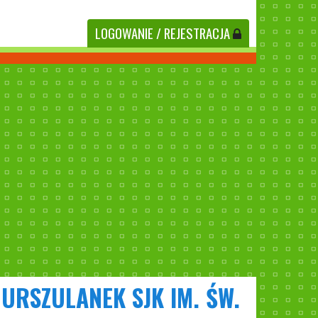
LOGOWANIE
/ REJESTRACJA
URSZULANEK SJK IM. ŚW.