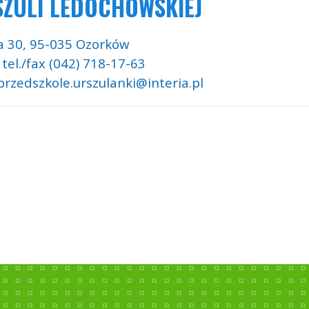
ZULI LEDÓCHOWSKIEJ
a 30,
95-035 Ozorków
 tel./fax (042) 718-17-63
 przedszkole.urszulanki@interia.pl