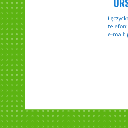
URS
Łęczyck
telefon:
e-mail: