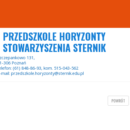
PRZEDSZKOLE HORYZONTY
STOWARZYSZENIA STERNIK
zczepankowo 131,
1-306 Poznań
elefon: (61) 848-86-93, kom. 515-043-562
-mail: przedszkole.horyzonty@sternik.edu.pl
POWRÓT