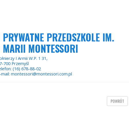
PRYWATNE PRZEDSZKOLE IM.
MARII MONTESSORI
ołnierzy I Armii W.P. 1 31,
7-700 Przemyśl
elefon: (16) 678-88-02
-mail: montessori@montessori.com.pl
POWRÓT