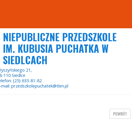
NIEPUBLICZNE PRZEDSZKOLE
IM. KUBUSIA PUCHATKA W
SIEDLCACH
yszyńskiego 21,
8-110 Siedlce
elefon: (25) 633-81-82
-mail: przedszkolepuchatek@tlen.pl
POWRÓT