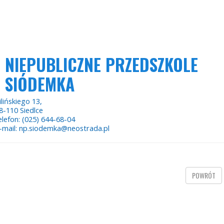
NIEPUBLICZNE PRZEDSZKOLE
SIÓDEMKA
ilińskiego 13,
8-110 Siedlce
elefon: (025) 644-68-04
-mail: np.siodemka@neostrada.pl
POWRÓT