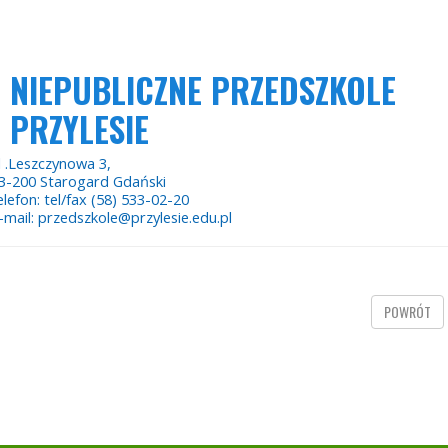
NIEPUBLICZNE PRZEDSZKOLE
PRZYLESIE
l .Leszczynowa 3,
3-200 Starogard Gdański
elefon: tel/fax (58) 533-02-20
-mail: przedszkole@przylesie.edu.pl
POWRÓT