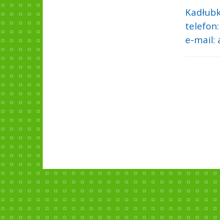
Kadłubk
telefon
e-mail