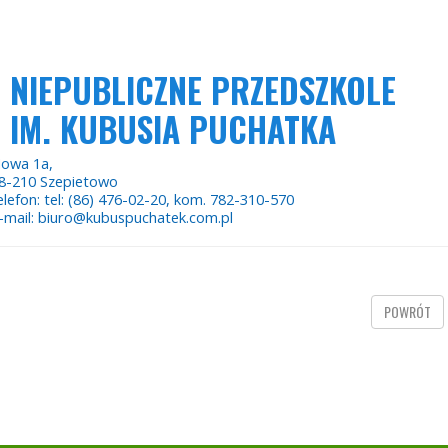
NIEPUBLICZNE PRZEDSZKOLE
IM. KUBUSIA PUCHATKA
owa 1a,
8-210 Szepietowo
elefon: tel: (86) 476-02-20, kom. 782-310-570
-mail: biuro@kubuspuchatek.com.pl
POWRÓT