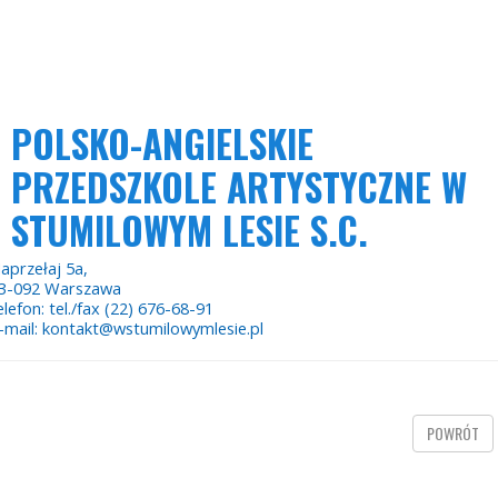
POLSKO-ANGIELSKIE
PRZEDSZKOLE ARTYSTYCZNE W
STUMILOWYM LESIE S.C.
aprzełaj 5a,
3-092 Warszawa
elefon: tel./fax (22) 676-68-91
-mail: kontakt@wstumilowymlesie.pl
POWRÓT