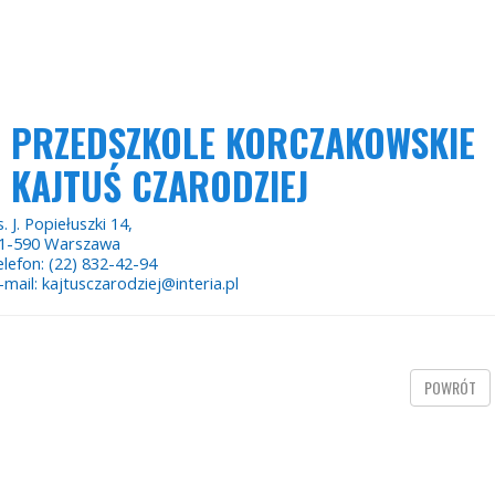
PRZEDSZKOLE KORCZAKOWSKIE
KAJTUŚ CZARODZIEJ
s. J. Popiełuszki 14,
1-590 Warszawa
elefon: (22) 832-42-94
-mail: kajtusczarodziej@interia.pl
POWRÓT