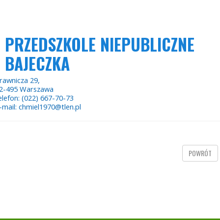
PRZEDSZKOLE NIEPUBLICZNE
BAJECZKA
rawnicza 29,
2-495 Warszawa
elefon: (022) 667-70-73
-mail: chmiel1970@tlen.pl
POWRÓT