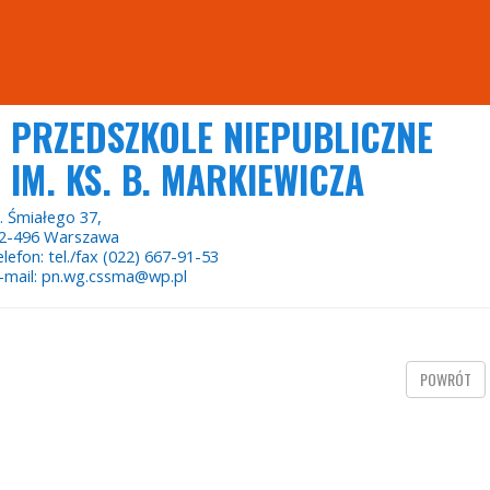
PRZEDSZKOLE NIEPUBLICZNE
IM. KS. B. MARKIEWICZA
. Śmiałego 37,
2-496 Warszawa
elefon: tel./fax (022) 667-91-53
-mail: pn.wg.cssma@wp.pl
POWRÓT