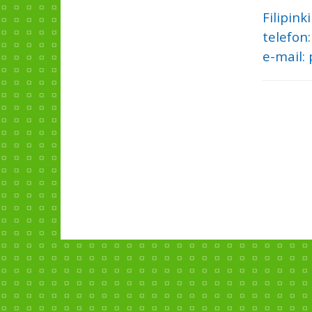
Filipink
telefon:
e-mail: