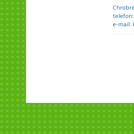
Chrobr
telefon
e-mail: