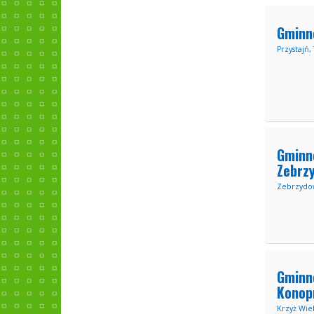
Gminn
Przystajń,
Gminn
Zebrz
Zebrzydo
Gminne
Konopn
Krzyż Wie