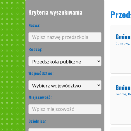
Kryteria wyszukiwania
Przed
Nazwa:
Gminn
Bojszowy,
Rodzaj:
Województwo:
Gminn
Tworóg, Ko
Miejscowość:
Dzielnica: