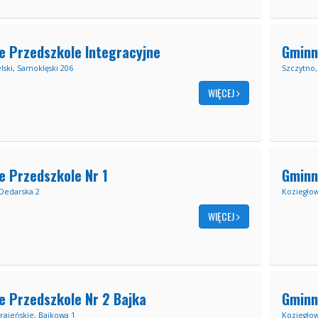
e Przedszkole Integracyjne
Gminn
elski, Samoklęski 206
Szczytno,
WIĘCEJ
e Przedszkole Nr 1
Gminn
Dedarska 2
Koziegłow
WIĘCEJ
e Przedszkole Nr 2 Bajka
Gminn
rajeńskie, Bajkowa 1
Koziegłow