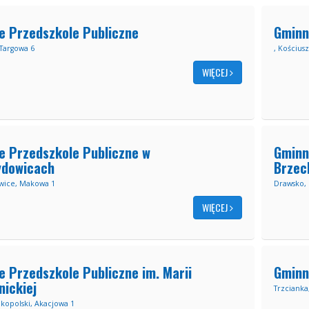
e Przedszkole Publiczne
Gminn
 Targowa 6
, Kościusz
WIĘCEJ
e Przedszkole Publiczne w
Gminn
ydowicach
Brzec
wice, Makowa 1
Drawsko,
WIĘCEJ
 Przedszkole Publiczne im. Marii
Gminn
ickiej
Trzcianka
lkopolski, Akacjowa 1