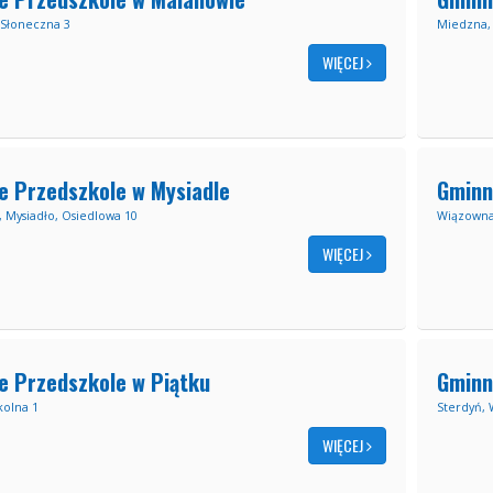
Słoneczna 3
Miedzna, 
WIĘCEJ
e Przedszkole w Mysiadle
Gminn
, Mysiadło, Osiedlowa 10
Wiązowna,
WIĘCEJ
e Przedszkole w Piątku
Gminn
kolna 1
Sterdyń, 
WIĘCEJ