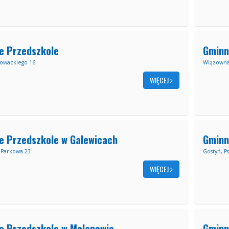
e Przedszkole
Gminn
łowackiego 16
Wiązowna
WIĘCEJ
e Przedszkole w Galewicach
Gminn
 Parkowa 23
Gostyń, P
WIĘCEJ
e Przedszkole w Malanowie
Gminn