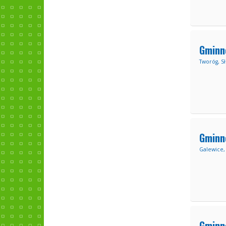
Gminn
Tworóg, S
Gminn
Galewice,
Gminn