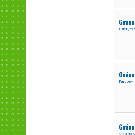
Gminn
Osiek Jasi
Gminn
Karczew, 
Gminn
Sępólno K