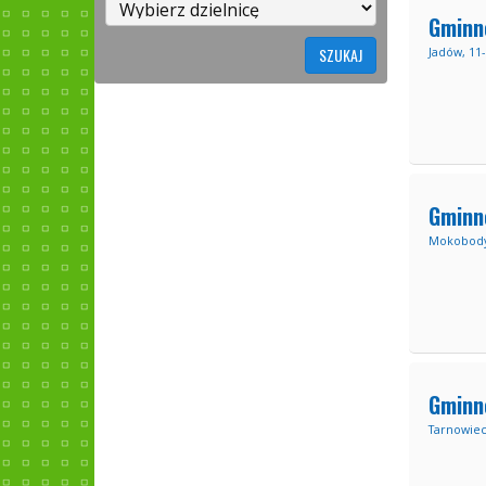
Gminn
Jadów, 11-
Gminn
Mokobody,
Gminn
Tarnowiec