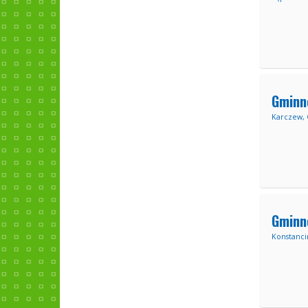
Gminn
Karczew, G
Gminn
Konstanci