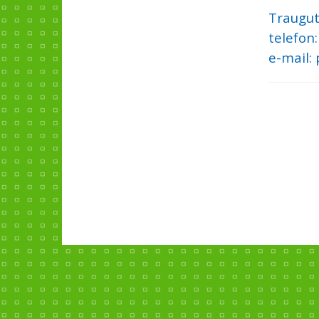
Traugut
telefon:
e-mail: