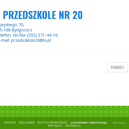
PRZEDSZKOLE NR 20
jejskiego 70,
5-168 Bydgoszcz
elefon: tel./fax (052) 371-44-16
-mail: przedszklole20@lo.pl
POWRÓT
KONTAKT
REGULAMIN
POLITYKA PRYWATNOŚCI
LOGOWANIE / REJESTRACJA
Partnerzy:
MATZOO.PL
MATMAG.PL