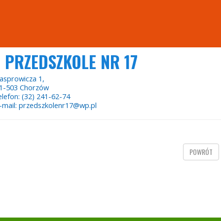
PRZEDSZKOLE NR 17
asprowicza 1,
1-503 Chorzów
elefon: (32) 241-62-74
-mail: przedszkolenr17@wp.pl
POWRÓT