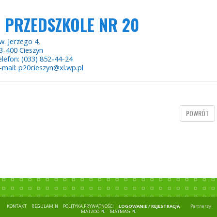
PRZEDSZKOLE NR 20
w. Jerzego 4,
3-400 Cieszyn
elefon: (033) 852-44-24
-mail: p20cieszyn@xl.wp.pl
POWRÓT
KONTAKT
REGULAMIN
POLITYKA PRYWATNOŚCI
LOGOWANIE / REJESTRACJA
Partnerzy:
MATZOO.PL
MATMAG.PL