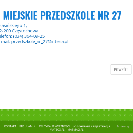
MIEJSKIE PRZEDSZKOLE NR 27
rasińskiego 1,
2-200 Częstochowa
elefon: (034) 364-09-25
-mail: przedszkole_nr_27@interia.pl
POWRÓT
KONTAKT
REGULAMIN
POLITYKA PRYWATNOŚCI
LOGOWANIE / REJESTRACJA
Partnerzy:
MATZOO.PL
MATMAG.PL