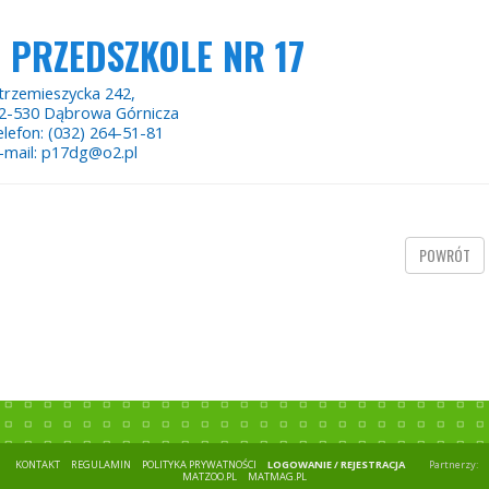
PRZEDSZKOLE NR 17
trzemieszycka 242,
2-530 Dąbrowa Górnicza
elefon: (032) 264-51-81
-mail: p17dg@o2.pl
POWRÓT
KONTAKT
REGULAMIN
POLITYKA PRYWATNOŚCI
LOGOWANIE / REJESTRACJA
Partnerzy:
MATZOO.PL
MATMAG.PL