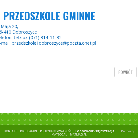
PRZEDSZKOLE GMINNE
 Maja 20,
6-410 Dobroszyce
elefon: tel./fax (071) 314-11-32
-mail: przedszkole1dobroszyce@poczta.onet.pl
POWRÓT
KONTAKT
REGULAMIN
POLITYKA PRYWATNOŚCI
LOGOWANIE / REJESTRACJA
Partnerzy:
MATZOO.PL
MATMAG.PL