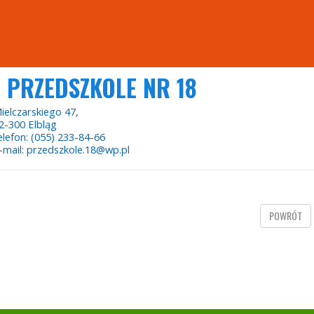
PRZEDSZKOLE NR 18
ielczarskiego 47,
2-300 Elbląg
elefon: (055) 233-84-66
-mail: przedszkole.18@wp.pl
POWRÓT