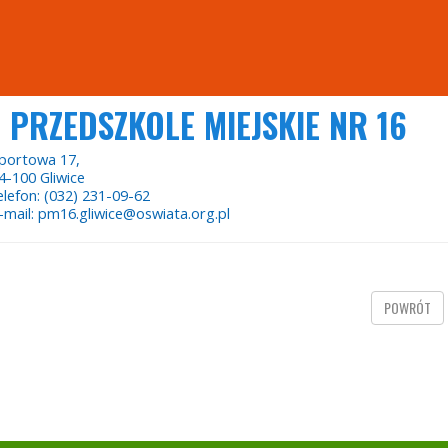
PRZEDSZKOLE MIEJSKIE NR 16
portowa 17,
4-100 Gliwice
elefon: (032) 231-09-62
-mail: pm16.gliwice@oswiata.org.pl
POWRÓT