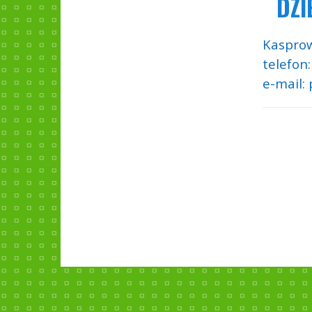
DZI
Kasprow
telefon
e-mail: