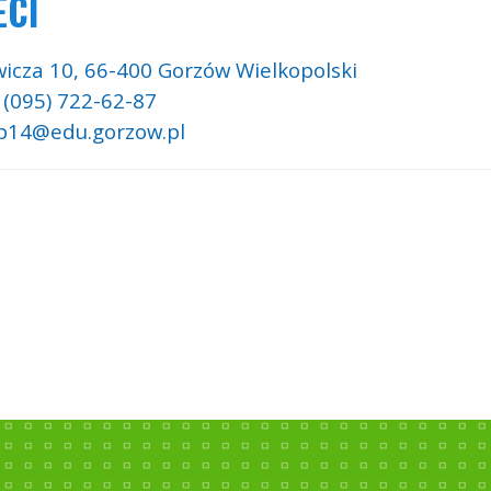
ECI
icza 10,
66-400 Gorzów Wielkopolski
: (095) 722-62-87
 p14@edu.gorzow.pl