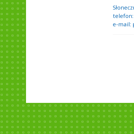
Słonecz
telefon:
e-mail: