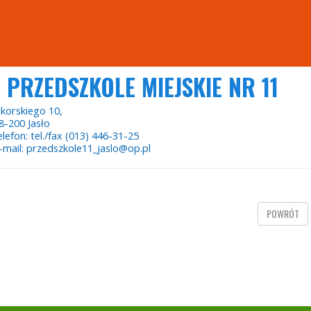
PRZEDSZKOLE MIEJSKIE NR 11
ikorskiego 10,
8-200 Jasło
elefon: tel./fax (013) 446-31-25
-mail: przedszkole11_jaslo@op.pl
POWRÓT