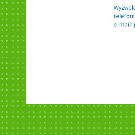
Wyzwole
telefon:
e-mail: