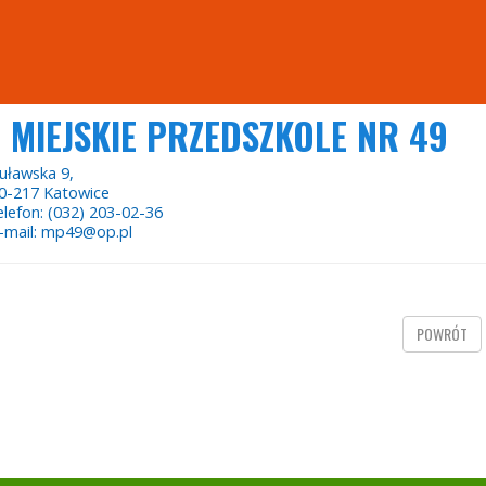
MIEJSKIE PRZEDSZKOLE NR 49
uławska 9,
0-217 Katowice
elefon: (032) 203-02-36
-mail: mp49@op.pl
POWRÓT