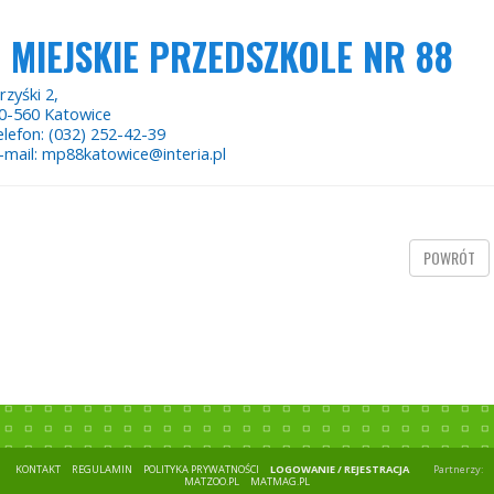
MIEJSKIE PRZEDSZKOLE NR 88
rzyśki 2,
0-560 Katowice
elefon: (032) 252-42-39
-mail: mp88katowice@interia.pl
POWRÓT
KONTAKT
REGULAMIN
POLITYKA PRYWATNOŚCI
LOGOWANIE / REJESTRACJA
Partnerzy:
MATZOO.PL
MATMAG.PL