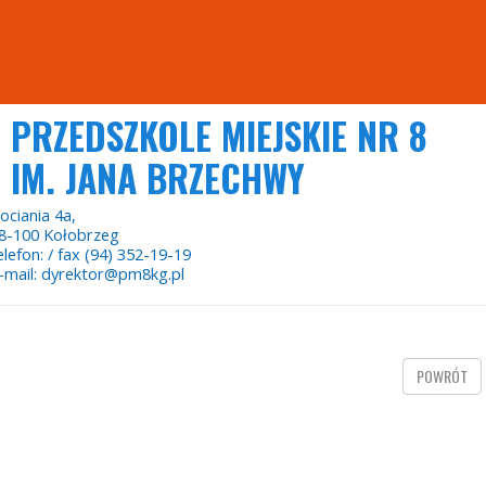
PRZEDSZKOLE MIEJSKIE NR 8
IM. JANA BRZECHWY
ociania 4a,
8-100 Kołobrzeg
elefon: / fax (94) 352-19-19
-mail: dyrektor@pm8kg.pl
POWRÓT