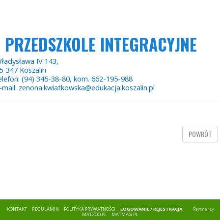
PRZEDSZKOLE INTEGRACYJNE
ładysława IV 143,
5-347 Koszalin
elefon: (94) 345-38-80, kom. 662-195-988
-mail: zenona.kwiatkowska@edukacja.koszalin.pl
POWRÓT
KONTAKT
REGULAMIN
POLITYKA PRYWATNOŚCI
LOGOWANIE / REJESTRACJA
Partnerzy:
MATZOO.PL
MATMAG.PL