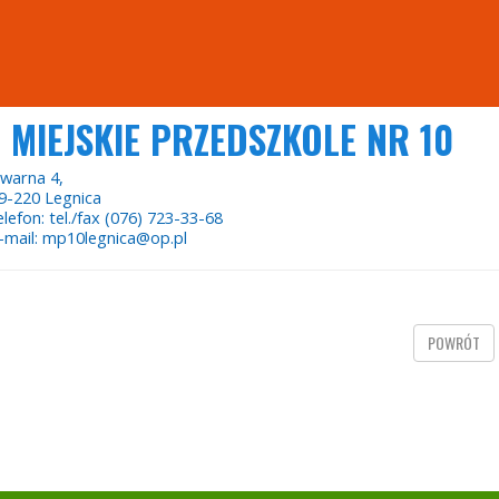
MIEJSKIE PRZEDSZKOLE NR 10
warna 4,
9-220 Legnica
elefon: tel./fax (076) 723-33-68
-mail: mp10legnica@op.pl
POWRÓT