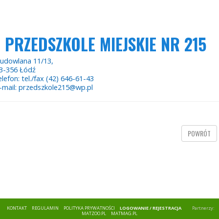
PRZEDSZKOLE MIEJSKIE NR 215
udowlana 11/13,
3-356 Łódź
elefon: tel./fax (42) 646-61-43
-mail: przedszkole215@wp.pl
POWRÓT
KONTAKT
REGULAMIN
POLITYKA PRYWATNOŚCI
LOGOWANIE / REJESTRACJA
Partnerzy:
MATZOO.PL
MATMAG.PL