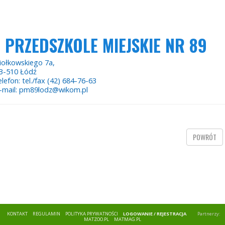
PRZEDSZKOLE MIEJSKIE NR 89
iołkowskiego 7a,
3-510 Łódź
elefon: tel./fax (42) 684-76-63
-mail: pm89lodz@wikom.pl
POWRÓT
KONTAKT
REGULAMIN
POLITYKA PRYWATNOŚCI
LOGOWANIE / REJESTRACJA
Partnerzy:
MATZOO.PL
MATMAG.PL