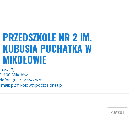
PRZEDSZKOLE NR 2 IM.
KUBUSIA PUCHATKA W
MIKOŁOWIE
anasa 7,
3-190 Mikołów
elefon: (032) 226-25-59
-mail: p2mikolow@poczta.onet.pl
POWRÓT