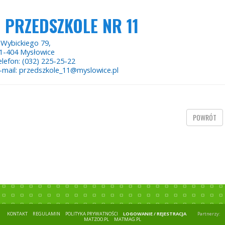
PRZEDSZKOLE NR 11
. Wybickiego 79,
1-404 Mysłowice
elefon: (032) 225-25-22
-mail: przedszkole_11@myslowice.pl
POWRÓT
KONTAKT
REGULAMIN
POLITYKA PRYWATNOŚCI
LOGOWANIE / REJESTRACJA
Partnerzy:
MATZOO.PL
MATMAG.PL