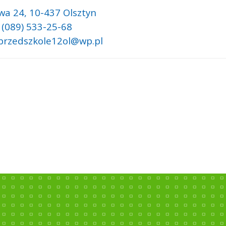
wa 24,
10-437 Olsztyn
: (089) 533-25-68
 przedszkole12ol@wp.pl