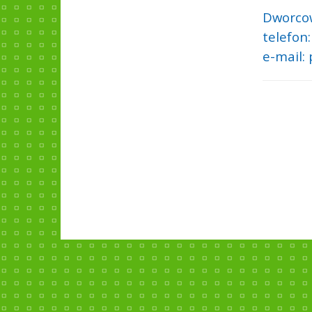
Dworco
telefon
e-mail: