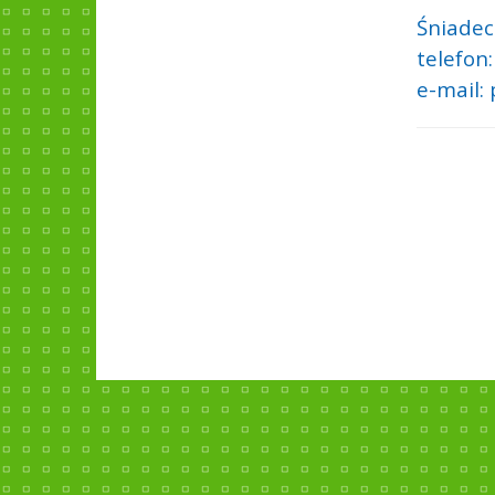
Śniadec
telefon
e-mail: